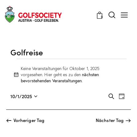
0
Golfreise
Keine Veranstaltungen für Oktober 1, 2025
nächsten
vorgesehen. Hier geht es zu den
H
bevorstehenden Veranstaltungen
.
i
n
V
V
w
10/1/2025
S
T
e
e
D
e
u
a
i
c
r
a
r
g
s
h
a
t
a
Vorheriger Tag
Nächster Tag
e
n
u
n
s
m
s