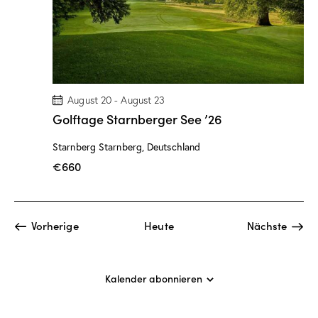
u
n
n
n
g
.
g
A
n
e
s
n
i
S
August 20
-
August 23
c
Golftage Starnberger See ’26
u
h
c
Starnberg
Starnberg, Deutschland
t
h
e
€660
e
n
u
-
n
N
Veranstaltungen
Vorherige
Heute
Nächste
d
a
Veranstal
A
v
n
i
Kalender abonnieren
g
s
a
i