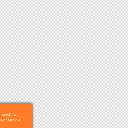
r manchmal
eichtert die
.