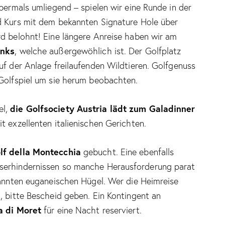
abermals umliegend – spielen wir eine Runde in der
nd Kurs mit dem bekannten Signature Hole über
rd belohnt! Eine längere Anreise haben wir am
inks
, welche außergewöhlich ist. Der Golfplatz
uf der Anlage freilaufenden Wildtieren. Golfgenuss
 Golfspiel um sie herum beobachten.
die Golfsociety Austria lädt zum Galadinner
el,
t exzellenten italienischen Gerichten.
lf della Montecchia
gebucht. Eine ebenfalls
serhindernissen so manche Herausforderung parat
kannten euganeischen Hügel. Wer die Heimreise
, bitte Bescheid geben. Ein Kontingent an
a di Moret
für eine Nacht reserviert.