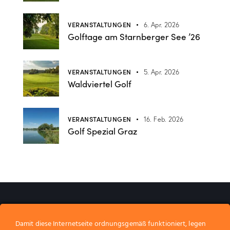
VERANSTALTUNGEN
6. Apr. 2026
Golftage am Starnberger See ’26
VERANSTALTUNGEN
5. Apr. 2026
Waldviertel Golf
VERANSTALTUNGEN
16. Feb. 2026
Golf Spezial Graz
Wir gestalten Erinnerungen.​
Wir freuen uns auf Sie!
_
Damit diese Internetseite ordnungsgemäß funktioniert, legen