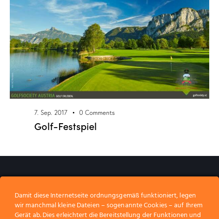
7. Sep. 2017
0
Comments
Golf-Festspiel
Wir gestalten Erinnerungen.​
Wir freuen uns auf Sie!
_
Damit diese Internetseite ordnungsgemäß funktioniert, legen
wir manchmal kleine Dateien – sogenannte Cookies – auf Ihrem
Gerät ab. Dies erleichtert die Bereitstellung der Funktionen und
Home
Über uns
Partner werden
Kontakt
Shop