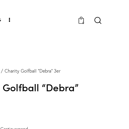
G
0
Charity Golfball “Debra” 3er
 Golfball “Debra”