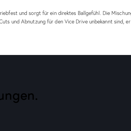
iebfest und sorgt für ein direktes Ballgefühl. Die Mischu
Cuts und Abnutzung für den Vice Drive unbekannt sind, er
ungen.​
!
_