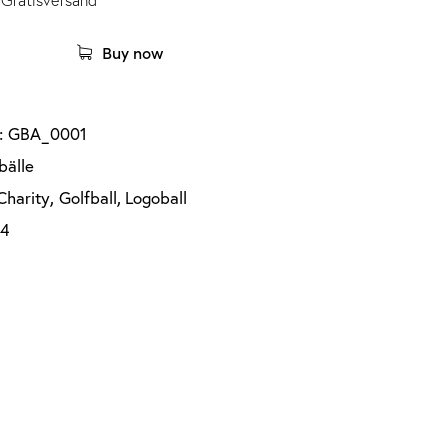
Gratisversand
Buy now
:
GBA_0001
bälle
Charity
,
Golfball
,
Logoball
74