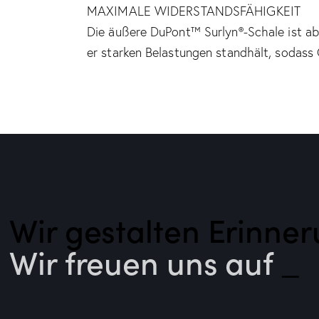
MAXIMALE WIDERSTANDSFÄHIGKEIT
Die äußere DuPont™ Surlyn®-Schale ist abr
er starken Belastungen standhält, sodass 
Wir gestalten Erinner
Wir freuen uns auf Sie