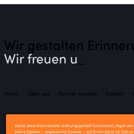
Wir gestalten Erinner
Wir freuen uns a
_
Home
Über uns
Partner werden
Kontakt
Damit diese Internetseite ordnungsgemäß funktioniert, legen wi
kleine Dateien – sogenannte Cookies – auf Ihrem Gerät ab. Dies erl