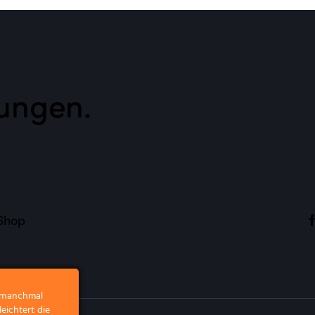
ungen.​
Shop
r manchmal
eichtert die