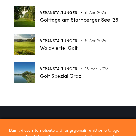
VERANSTALTUNGEN
6. Apr. 2026
Golftage am Starnberger See ’26
VERANSTALTUNGEN
5. Apr. 2026
Waldviertel Golf
VERANSTALTUNGEN
16. Feb. 2026
Golf Spezial Graz
Wir gestalten Erinnerungen.​
Wir freuen uns auf
_
Damit diese Internetseite ordnungsgemäß funktioniert, legen