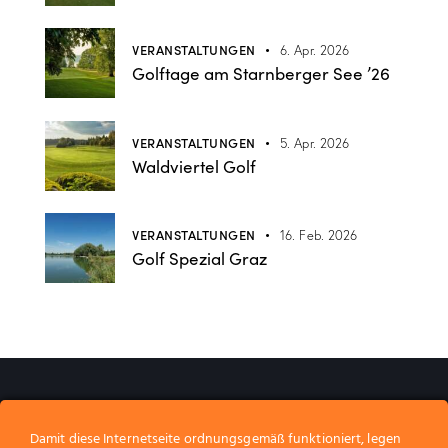
VERANSTALTUNGEN
6. Apr. 2026
Golftage am Starnberger See ’26
VERANSTALTUNGEN
5. Apr. 2026
Waldviertel Golf
VERANSTALTUNGEN
16. Feb. 2026
Golf Spezial Graz
Wir gestalten Erinnerungen.​
Wir freuen uns a
_
Damit diese Internetseite ordnungsgemäß funktioniert, legen