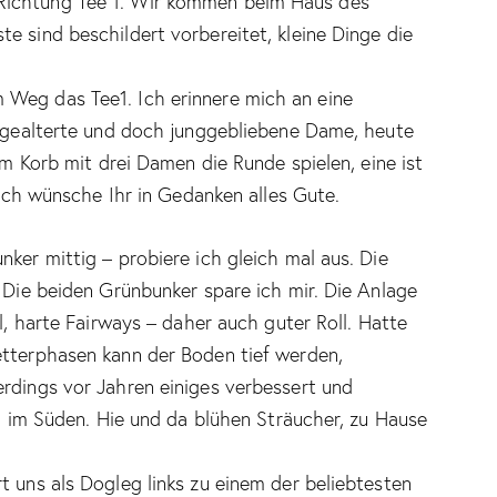
Richtung Tee 1. Wir kommen beim Haus des
e sind beschildert vorbereitet, kleine Dinge die
 Weg das Tee1. Ich erinnere mich an eine
e gealterte und doch junggebliebene Dame, heute
 im Korb mit drei Damen die Runde spielen, eine ist
, ich wünsche Ihr in Gedanken alles Gute.
nker mittig – probiere ich gleich mal aus. Die
. Die beiden Grünbunker spare ich mir. Die Anlage
ul, harte Fairways – daher auch guter Roll. Hatte
etterphasen kann der Boden tief werden,
erdings vor Jahren einiges verbessert und
ch im Süden. Hie und da blühen Sträucher, zu Hause
t uns als Dogleg links zu einem der beliebtesten