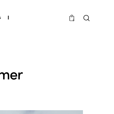
G
0
lmer