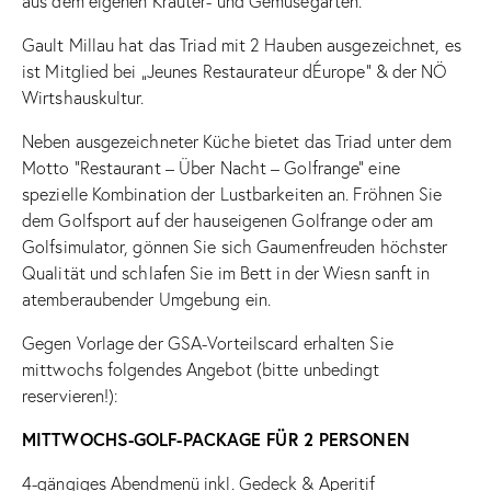
aus dem eigenen Kräuter- und Gemüsegarten.
Gault Millau hat das Triad mit 2 Hauben ausgezeichnet, es
ist Mitglied bei „Jeunes Restaurateur dÉurope“ & der NÖ
Wirtshauskultur.
Neben ausgezeichneter Küche bietet das Triad unter dem
Motto “Restaurant – Über Nacht – Golfrange” eine
spezielle Kombination der Lustbarkeiten an. Fröhnen Sie
dem Golfsport auf der hauseigenen Golfrange oder am
Golfsimulator, gönnen Sie sich Gaumenfreuden höchster
Qualität und schlafen Sie im Bett in der Wiesn sanft in
atemberaubender Umgebung ein.
Gegen Vorlage der GSA-Vorteilscard erhalten Sie
mittwochs folgendes Angebot (bitte unbedingt
reservieren!):
MITTWOCHS-GOLF-PACKAGE FÜR 2 PERSONEN
4-gängiges Abendmenü inkl. Gedeck & Aperitif