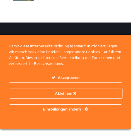
Wir gestalten Erinnerungen.​
Wir freuen uns auf
_
Damit diese Internetseite ordnungsgemäß funktioniert, legen
wir manchmal kleine Dateien – sogenannte Cookies – auf Ihrem
Gerät ab. Dies erleichtert die Bereitstellung der Funktionen und
Home
Über uns
Partner werden
Kontakt
Shop
verbessert Ihr Besuchserlebnis.
Akzeptieren
Ablehnen
Copyright
|
Datenschutzerklärung
|
Cookie Info
|
AGB
|
Impressum
|
Kontakt
|
Sitemap
– Made with
by
HIRNSTATT
Einstellungen ändern
© 2026. Alle Rechte vorbehalten.